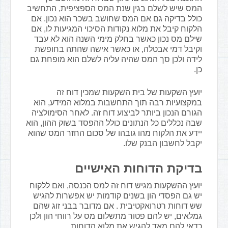
המס שיש לשלם בגין שנת המס הספציפית, התחשיב
כולל בדיקה גם אם המס שחושב בשכר הוא נכון. אם
הלקוח קיבל את מלוא נקודות הסיכוי המגיעות לו, אם
שילם מס נכון כאשר בחלק מימי השנה הוא לא עבד
וקיבל דמי אבטלה, או כאשר אישה שהתה בחופשת
לידה ולכן סך המס שהיה עליה לשלם הוא מופחת גם
כן.
יועץ השקעות של בית השקעות שמכין דוח זה
במקצועיות רבה תוך התחשבות במלוא המידע, הוא
הגורם הנכון ביותר לביצוע דוח זה. לאחר הסימולציה
שבה נכללים כל הנתונים כולל ההפסד בשוק ההון, הוא
יידע את הלקוח מהו גובהו של סכום החזר המס שהוא
יקבל לחשבון הבנק שלו.
בדיקת הדוחות האישיים
יועץ ההשקעות מגיש דוח זה למס הכנסה, ואם ללקוח
יש גם הפסדי הון בשנים קודמות יש אפשרות להגיש
שש דוחות רטרואקטיבית . אם מדובר בבני זוג שהם
גמלאים, יש להם פטור מתשלום מס על רווחי הון ולכן
כדאי להם מאד להגיש את מלוא הדוחות.