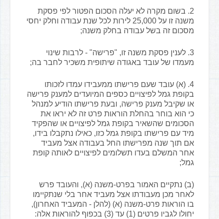
2. בשום מקרה לא יעלה הסכום הפטור לפי פסקת
משנה זו על 25,000 לירות לכל שנת עבודה וחלק יחסי
מסכום זה בשל עבודה בחלק משנה;
3. לענין פסקת משנה זו, "פרישה" - לרבות שינוי
מעמדו של עובד באגודה שיתופית משכיר לחבר בה;
4. (א) עובד שעם פרישתו ממעבידו עמדו לזכותו
בקופת גמל לפיצויים כספים המיועדים למענק פרישה
או שקיבל מענק פרישה, ובעת פרישתו הודיע למנהל
כי הוא בוחר בהחלת הוראות פרט זה לא יראו את
הסכומים שהשאיר בקופת גמל לפיצויים או שהפקיד
מיד עם פרישתו בקופת גמל כזו, כאילו נתקבלו בידו,
אם תוך שנה מפרישתו החל בעבודה אצל מעביד
אחר המשלם בעדו תשלומים לפיצויים לאותה קופת
גמל;
(ב) נתקיים האמור בפרט-משנה (א), והעובד פרש
לאחר מכן מעבודתו אצל מעביד אחר בלי שנתקיימו
בו הוראות פרט-משנה (א) (להלן - המעביד האחרון),
יחולו לגביו פרטים (1) עד (3) בכפוף להוראות אלה: