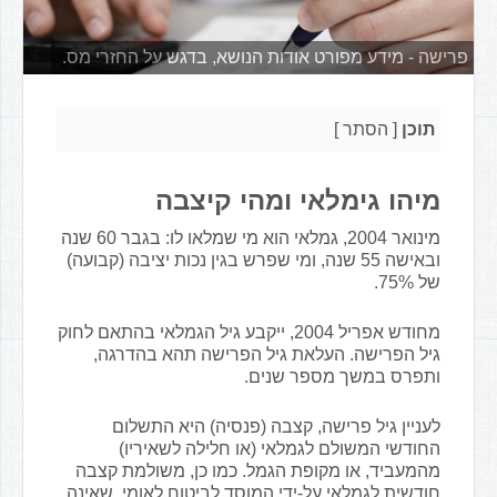
פרישה - מידע מפורט אודות הנושא, בדגש על החזרי מס.
תוכן
[
הסתר
]
מיהו גימלאי ומהי קיצבה
מינואר 2004, גמלאי הוא מי שמלאו לו: בגבר 60 שנה
ובאישה 55 שנה, ומי שפרש בגין נכות יציבה (קבועה)
של 75%.
מחודש אפריל 2004, ייקבע גיל הגמלאי בהתאם לחוק
גיל הפרישה. העלאת גיל הפרישה תהא בהדרגה,
ותפרס במשך מספר שנים.
לעניין גיל פרישה, קצבה (פנסיה) היא התשלום
החודשי המשולם לגמלאי (או חלילה לשאיריו)
מהמעביד, או מקופת הגמל. כמו כן, משולמת קצבה
חודשית לגמלאי על-ידי המוסד לביטוח לאומי, שאינה