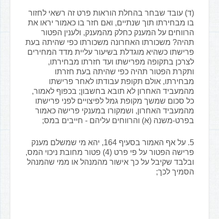
(ד) עובד שבחר בהחלת הוראות פרט זה רשאי לחזור
בו מבחירתו תוך שנתיים, ואם חזר בו כאמור יראו את
הרווחים על המענק כחלק מהמענק, ולענין הפטור
תהיה? משכורתו האחרונה משכורתו כפי שהיתה בעת
פרישתו כשהיא מוגדלת בשיעור עליית מדד המחירים
לצרכן בתקופה מפרישתו ועד חזרתו מבחירתו,
ותקרת הפטור תהיה כפי שהיתה בעת חזרתו
מבחירתו, אולם תקופת עבודתו לאחר פרישתו
מהמעביד האחרון לא תובא בחשבון; בכפוף לאמור,
כל סכום שמשך מקופת גמל לפיצויים לפני פרישתו
מהמעביד האחרון, ושמקורו במענקי פרישה כאמור
בפרט-משנה (א) והרווחים עליהם - חייבים במס;
5. על אף האמור בסעיף 164, יהא מי שמשלם מענק
פרישה הפטור על פי פרט (4) פטור מחובת ניכוי המס,
ובלבד שקיבל על כך אישור מהמנהל או ממי שהמנהל
הסמיך לכך;