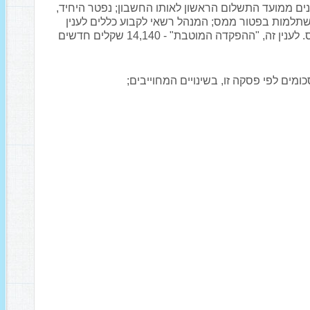
שו את היחיד לצורך השתלמותו - אם חלפו 3 שנים ממועד התשלום הראשון לאותו החשבון; נפטר היחיד,
תלמות בפטור ממס; המנהל רשאי לקבוע כללים לענין
הזכאות למשוך סכומים לצורך השתלמות בפטור ממס. לענין זה, "ההפקדה המוטבת" - 14,140 שקלים חדשים