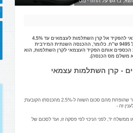
שא, בדגש על החזרי מס.
ט
על פי סעיף 17(5א) בפקודת מס הכנסה, יכול עצמאי להפקיד אל קרן השתלמות לעצמאים עד 4.5%
מהכנסתו השנתית, ובתנאי שסכום זה לא יעלה על 9495 ש"ח. כלומר, ההכנסה השנתית המירבית
ל הטבת מס היא 211,000 ש"ח. את הכספים אותם הפקיד העצמאי לקרן השתלמות, הוא
וא משלם מס הכנסה).
ם - קרן השתלמות עצמאי
סכומים ששילם יחיד לקרן השתלמות לעצמאים, לאחר שהופחת מהם סכום השווה ל-2.5% מהכנסתו הקובעת;
ממשלח יד, לפני הניכוי לפי פסקה זו, ועד לסכום של