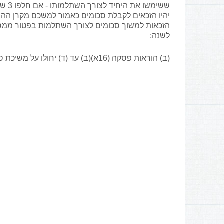
ששימ
יהיו הזכאים לקבלת סכומים כאמור למשכם מקרן ההש
לשנה;
(ב) הוראות פסקה (16א)(ב) עד (ד) יחולו על משיכת סכומים לפי פסקה זו, בשינויים המחוייבים;