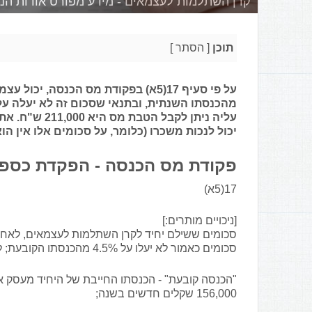
קרן השתלמות לעצמאים - מידע מפורט אודות הנו
תוכן
[
הסתר
]
עליה ניתן לקב
יכול לנכות משכרו (כלומר, על סכומים אלו אין ה
פקודת מס הכנסה - הפקדת כספי
17(5א)
[ניכויים מותרים:]
סכומים כאמור לא יעלו על 4.5% מהכנסתו הקובעת; לענין זה -
"הכנסה קובעת" - הכנסתו החייבת של היחיד מעסק או 
156,000 שקלים חדשים בשנה;